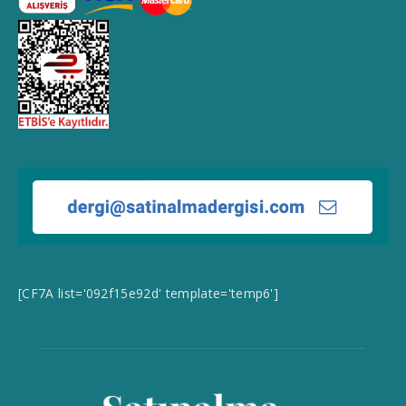
[CF7A list='092f15e92d' template='temp6']