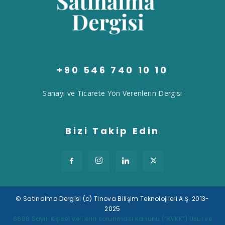
+90 546 740 10 10
Sanayi ve Ticarete Yön Verenlerin Dergisi
Bizi Takip Edin
© Satınalma Dergisi (c) Tinova Bilişim Teknolojileri A.Ş. 2013-
2025
Tek Tıkla Ödeme Kolaylığı
6698 Sayılı Kişisel Verilerin Korunması Kanunu (“KVKK”) Usul ve