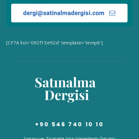
[CF7A list='092f15e92d' template='temp6']
+90 546 740 10 10
Sanayi ve Ticarete Yön Verenlerin Dergisi