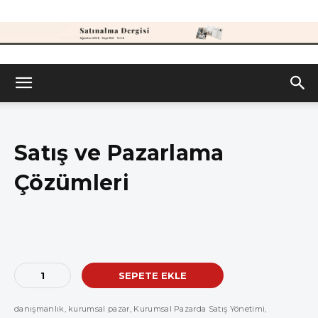
Satınalma
Dergisi
Satış ve Pazarlama
Çözümleri
Satış
SEPETE EKLE
ve
Pazarlama
danışmanlık
,
kurumsal pazar
,
Kurumsal Pazarda Satış Yönetimi
,
Çözümleri