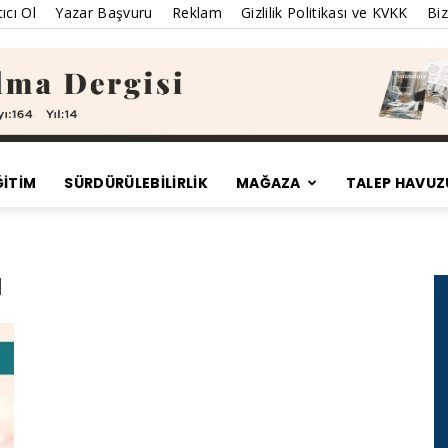
ıcı Ol
Yazar Başvuru
Reklam
Gizlilik Politikası ve KVKK
Biz
ĞİTİM
SÜRDÜRÜLEBILIRLIK
MAĞAZA
TALEP HAVUZ
Satınalma
ı
Dergisi