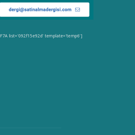
CF7A list='092f15e92d' template='temp6']