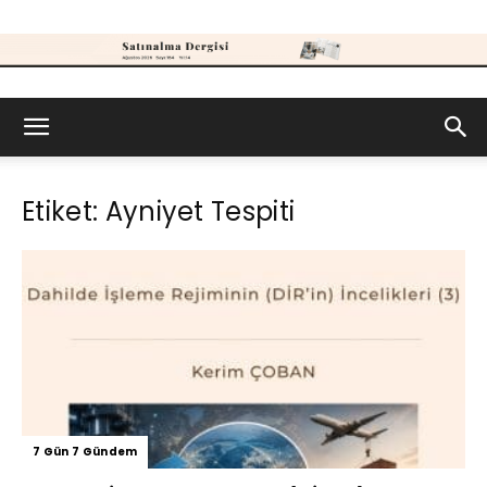
Satınalma
Etiket: Ayniyet Tespiti
Dergisi
7 Gün 7 Gündem