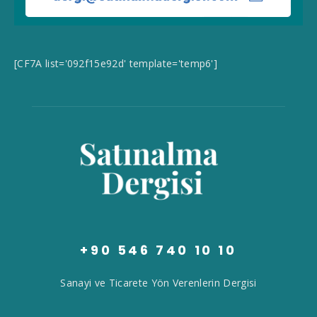
[CF7A list='092f15e92d' template='temp6']
+90 546 740 10 10
Sanayi ve Ticarete Yön Verenlerin Dergisi