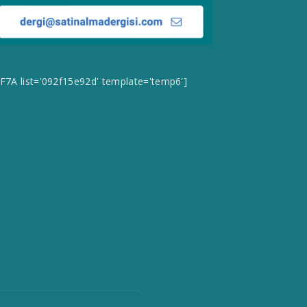
CF7A list='092f15e92d' template='temp6']