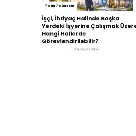
7 Gün 7 Gündem
İşçi, İhtiyaç Halinde Başka
Yerdeki İşyerine Çalışmak Üzer
Hangi Hallerde
Görevlendirilebilir?
Lütfi İnciroğlu
-
3 Haziran 2026