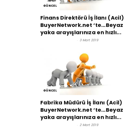
GÜNCEL
Finans Direktörü İş İlanı (Acil)
BuyerNetwork.net ‘te…Beyaz
yaka arayışlarınıza en hızlı...
Satınalma Dergisi
-
3 Mart 2019
GÜNCEL
Fabrika Müdürü İş İlanı (Acil)
BuyerNetwork.net ‘te…Beyaz
yaka arayışlarınıza en hızlı...
Satınalma Dergisi
-
2 Mart 2019