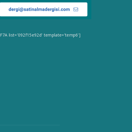
CF7A list='092f15e92d' template='temp6']