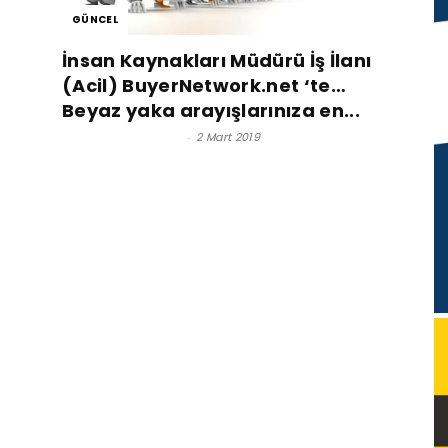
GÜNCEL
İnsan Kaynakları Müdürü İş İlanı
(Acil) BuyerNetwork.net ‘te…
Beyaz yaka arayışlarınıza en...
Satınalma Dergisi
-
2 Mart 2019