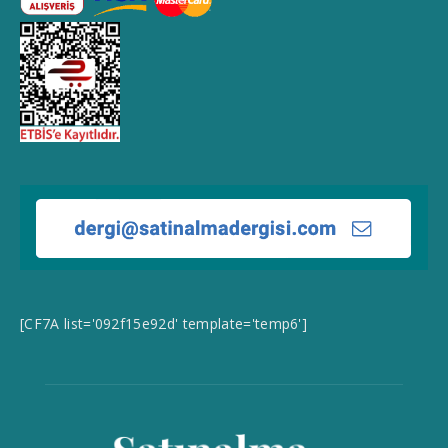
[CF7A list='092f15e92d' template='temp6']