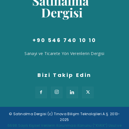
+90 546 740 10 10
Sanayi ve Ticarete Yön Verenlerin Dergisi
Bizi Takip Edin
© Satınalma Dergisi (c) Tinova Bilişim Teknolojileri A.Ş. 2013-
2025
Tek Tıkla Ödeme Kolaylığı
6698 Sayılı Kişisel Verilerin Korunması Kanunu (“KVKK”) Usul ve