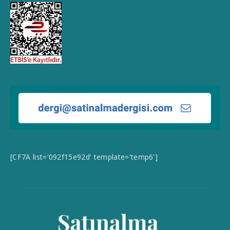
[CF7A list='092f15e92d' template='temp6']