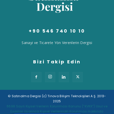
+90 546 740 10 10
Sanayi ve Ticarete Yön Verenlerin Dergisi
Bizi Takip Edin
© Satınalma Dergisi (c) Tinova Bilişim Teknolojileri A.Ş. 2013-
2025
Tek Tıkla Ödeme Kolaylığı
6698 Sayılı Kişisel Verilerin Korunması Kanunu (“KVKK”) Usul ve
Esasları Uyarınca Kişisel Verilerinizin Korunması Hakkında
7/24 Canlı Destek