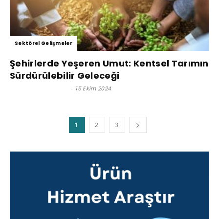
Sektörel Gelişmeler
Şehirlerde Yeşeren Umut: Kentsel Tarımın
Sürdürülebilir Geleceği
Satınalma Dergisi
-
15 Ekim 2024
1
2
3