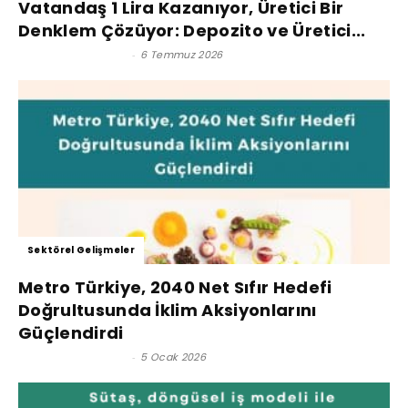
Vatandaş 1 Lira Kazanıyor, Üretici Bir
Denklem Çözüyor: Depozito ve Üretici...
Satınalma Dergisi
-
6 Temmuz 2026
Sektörel Gelişmeler
Metro Türkiye, 2040 Net Sıfır Hedefi
Doğrultusunda İklim Aksiyonlarını
Güçlendirdi
Satınalma Dergisi
-
5 Ocak 2026