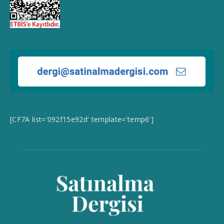
[CF7A list='092f15e92d' template='temp6']