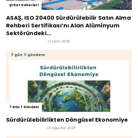
Şirket Haberleri
ASAŞ, ISO 20400 Sürdürülebilir Satın Alma
Rehberi Sertifikası’nı Alan Alüminyum
Sektöründeki...
Satınalma Dergisi
-
12 Ekim 2025
7 Gün 7 Gündem
Sürdürülebilirlikten Döngüsel Ekonomiye
Efsun Yüksel Tunç
-
18 Ağustos 2025