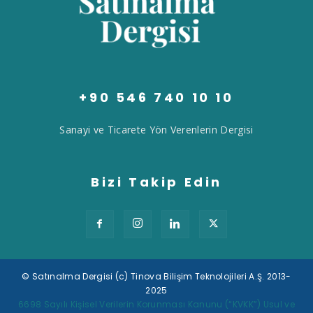
+90 546 740 10 10
Sanayi ve Ticarete Yön Verenlerin Dergisi
Bizi Takip Edin
© Satınalma Dergisi (c) Tinova Bilişim Teknolojileri A.Ş. 2013-
2025
Tek Tıkla Ödeme Kolaylığı
6698 Sayılı Kişisel Verilerin Korunması Kanunu (“KVKK”) Usul ve