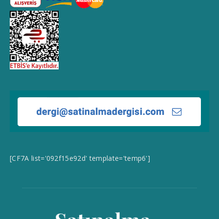
[CF7A list='092f15e92d' template='temp6']