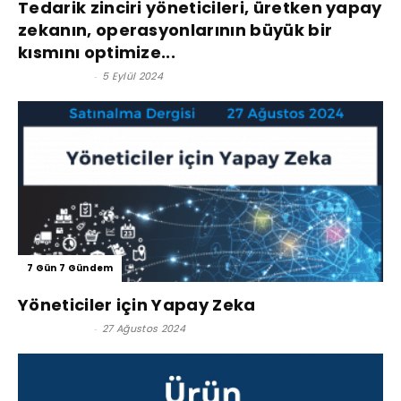
Tedarik zinciri yöneticileri, üretken yapay
zekanın, operasyonlarının büyük bir
kısmını optimize...
Dr. Adil Ünal
-
5 Eylül 2024
7 Gün 7 Gündem
Yöneticiler için Yapay Zeka
Dr. Adil Ünal
-
27 Ağustos 2024