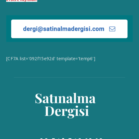
[CF7A list='092f15e92d' template='temp6']