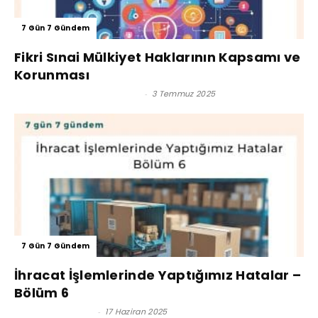
7 Gün 7 Gündem
Fikri Sınai Mülkiyet Haklarının Kapsamı ve
Korunması
Ünsped Gümrük Müşavirliği
-
3 Temmuz 2025
7 Gün 7 Gündem
İhracat İşlemlerinde Yaptığımız Hatalar –
Bölüm 6
Reşat BAĞCIOĞLU
-
17 Haziran 2025