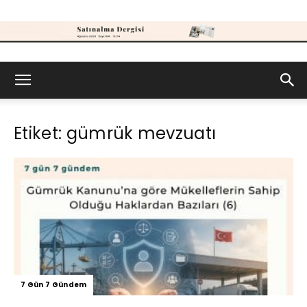
Satınalma
Etiket: gümrük mevzuatı
Dergisi
7 Gün 7 Gündem