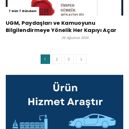
7 Gün 7 Gündem
UGM, Paydaşları ve Kamuoyunu
Bilgilendirmeye Yönelik Her Kapıyı Açar
Ünsped Gümrük Müşavirliği
-
26 Ağustos 2024
1
2
3