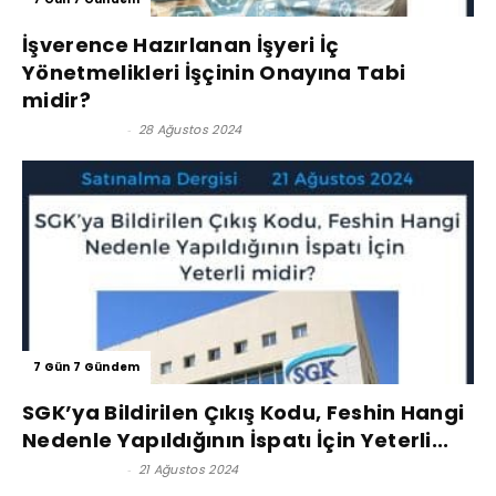
İşverence Hazırlanan İşyeri İç
Yönetmelikleri İşçinin Onayına Tabi
midir?
Lütfi İnciroğlu
-
28 Ağustos 2024
7 Gün 7 Gündem
SGK’ya Bildirilen Çıkış Kodu, Feshin Hangi
Nedenle Yapıldığının İspatı İçin Yeterli...
Lütfi İnciroğlu
-
21 Ağustos 2024