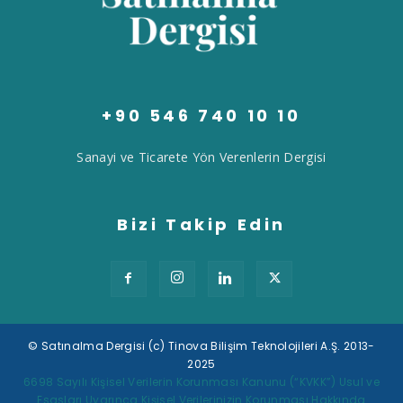
+90 546 740 10 10
Sanayi ve Ticarete Yön Verenlerin Dergisi
Bizi Takip Edin
© Satınalma Dergisi (c) Tinova Bilişim Teknolojileri A.Ş. 2013-
2025
Tek Tıkla Ödeme Kolaylığı
6698 Sayılı Kişisel Verilerin Korunması Kanunu (“KVKK”) Usul ve
Esasları Uyarınca Kişisel Verilerinizin Korunması Hakkında