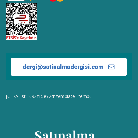
[CF7A list='092f15e92d' template='temp6']