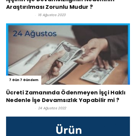
Araştırılması Zorunlu Mudur ?
Lütfi İnciroğlu
-
16 Ağustos 2023
7 Gün 7 Gündem
Ücreti Zamanında Ödenmeyen İşçi Haklı
Nedenle İşe Devamsızlık Yapabilir mi ?
Lütfi İnciroğlu
-
24 Ağustos 2022