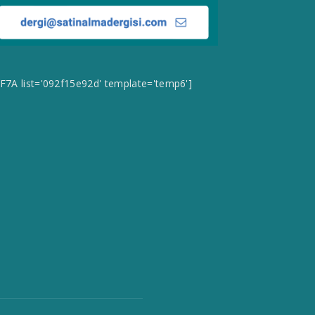
CF7A list='092f15e92d' template='temp6']