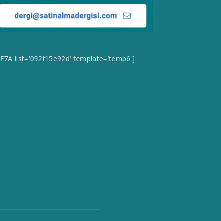
CF7A list='092f15e92d' template='temp6']