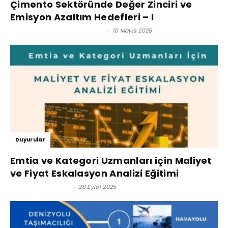
Çimento Sektöründe Değer Zinciri ve
Emisyon Azaltım Hedefleri – I
Prof. Dr. Murat Erdal - Editör
-
10 Mayıs 2026
Duyurular
Emtia ve Kategori Uzmanları için Maliyet
ve Fiyat Eskalasyon Analizi Eğitimi
Satınalma Dergisi
-
28 Eylül 2025