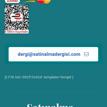
[CF7A list='092f15e92d' template='temp6']