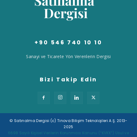
+90 546 740 10 10
Sanayi ve Ticarete Yön Verenlerin Dergisi
Bizi Takip Edin
© Satınalma Dergisi (c) Tinova Bilişim Teknolojileri A.Ş. 2013-
2025
Tek Tıkla Ödeme Kolaylığı
6698 Sayılı Kişisel Verilerin Korunması Kanunu (“KVKK”) Usul ve