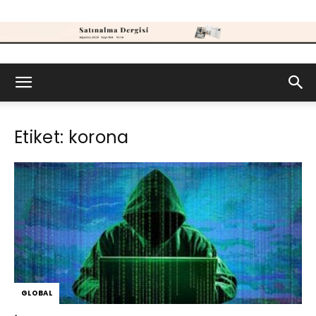
Satınalma
Etiket: korona
Dergisi
GLOBAL