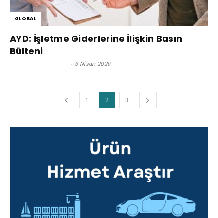
GLOBAL
AYD: İşletme Giderlerine İlişkin Basın
Bülteni
Satınalma Dergisi
-
3 Nisan 2020
1
2
3