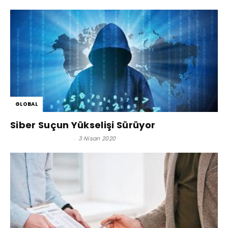
GLOBAL
Siber Suçun Yükselişi Sürüyor
Satınalma Dergisi
-
3 Nisan 2020