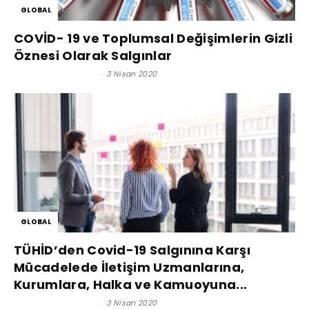
GLOBAL
COVİD- 19 ve Toplumsal Değişimlerin Gizli
Öznesi Olarak Salgınlar
Satınalma Dergisi
-
3 Nisan 2020
GLOBAL
TÜHİD’den Covid-19 Salgınına Karşı
Mücadelede İletişim Uzmanlarına,
Kurumlara, Halka ve Kamuoyuna...
Satınalma Dergisi
-
3 Nisan 2020