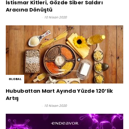
İstismar Kitleri, Gözde Siber Saldırı
Aracına Dönüştü
Satınalma Dergisi
-
10 Nisan 2020
GLOBAL
Hububattan Mart Ayında Yüzde 120’lik
Artış
Satınalma Dergisi
-
10 Nisan 2020