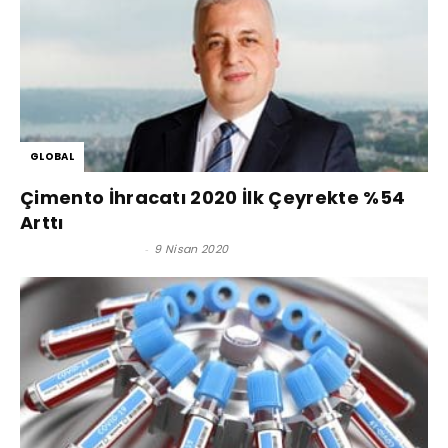
GLOBAL
Çimento İhracatı 2020 İlk Çeyrekte %54
Arttı
Satınalma Dergisi
-
9 Nisan 2020