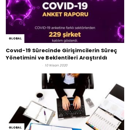
GLOBAL
Covıd-19 Sürecinde Girişimcilerin Süreç
Yönetimini ve Beklentileri Araştırıldı
Satınalma Dergisi
-
10 Nisan 2020
GLOBAL