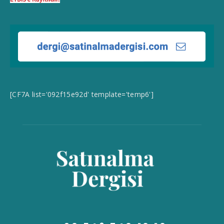
[CF7A list='092f15e92d' template='temp6']