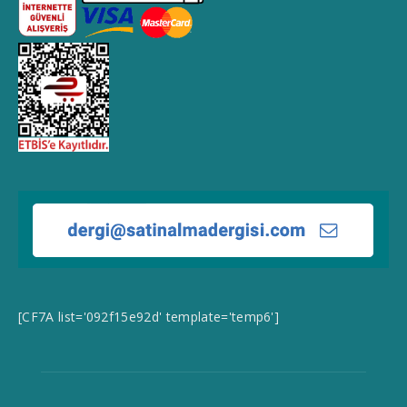
[CF7A list='092f15e92d' template='temp6']