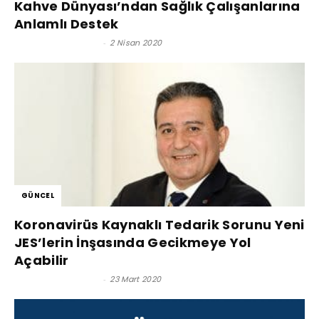
Kahve Dünyası’ndan Sağlık Çalışanlarına
Anlamlı Destek
Satınalma Dergisi
-
2 Nisan 2020
GÜNCEL
Koronavirüs Kaynaklı Tedarik Sorunu Yeni
JES’lerin İnşasında Gecikmeye Yol
Açabilir
Satınalma Dergisi
-
23 Mart 2020