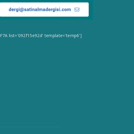
CF7A list='092f15e92d' template='temp6']