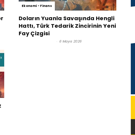
Ekonomi - Finans
er
Doların Yuanla Savaşında Hengli
Hattı, Türk Tedarik Zincirinin Yeni
Fay Çizgisi
Satınalma Dergisi
-
6 Mayıs 2026
z