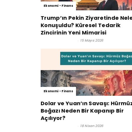
Ekonomi - Finans
Trump’ın Pekin Ziyaretinde Nel
Konuşuldu? Küresel Tedarik
Zincirinin Yeni Mimarisi
Satınalma Dergisi
-
15 Mayıs 2026
Ekonomi - Finans
Dolar ve Yuan’ın Savaşı: Hürmü
Boğazı Neden Bir Kapanıp Bir
Açılıyor?
Satınalma Dergisi
-
18 Nisan 2026