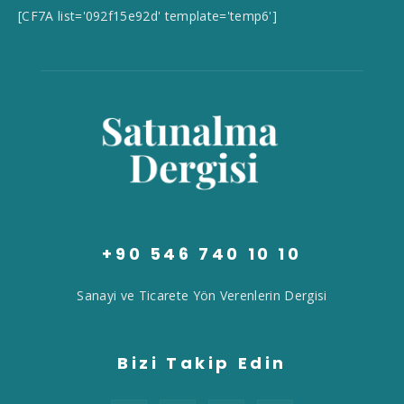
[CF7A list='092f15e92d' template='temp6']
+90 546 740 10 10
Sanayi ve Ticarete Yön Verenlerin Dergisi
Bizi Takip Edin