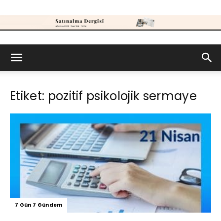
Satınalma
Etiket: pozitif psikolojik sermaye
Dergisi
7 Gün 7 Gündem