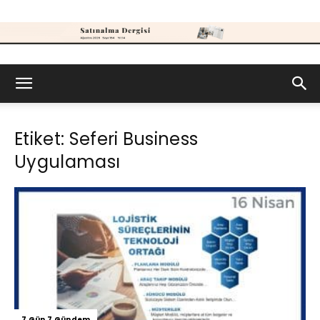
Satınalma
Etiket: Seferi Business
Dergisi
Uygulaması
7 Gün 7 Gündem