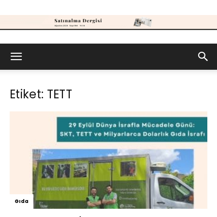
Satınalma
Etiket: TETT
Dergisi
Gıda