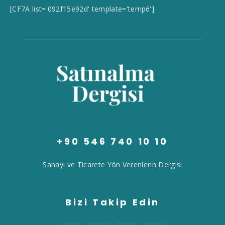
[CF7A list='092f15e92d' template='temp6']
+90 546 740 10 10
Sanayi ve Ticarete Yön Verenlerin Dergisi
Bizi Takip Edin