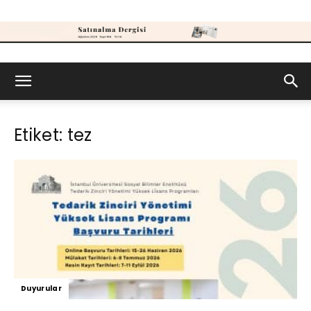
Satınalma
Etiket: tez
Dergisi
Duyurular