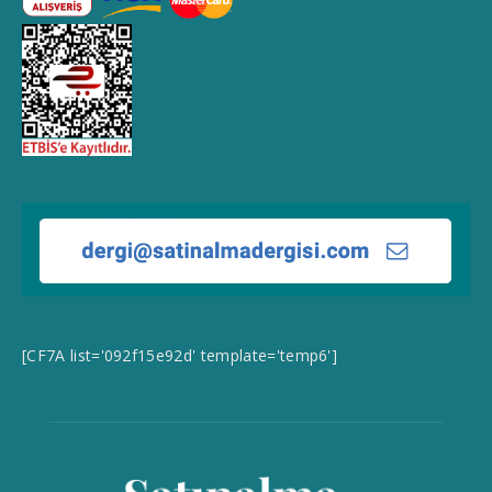
[CF7A list='092f15e92d' template='temp6']