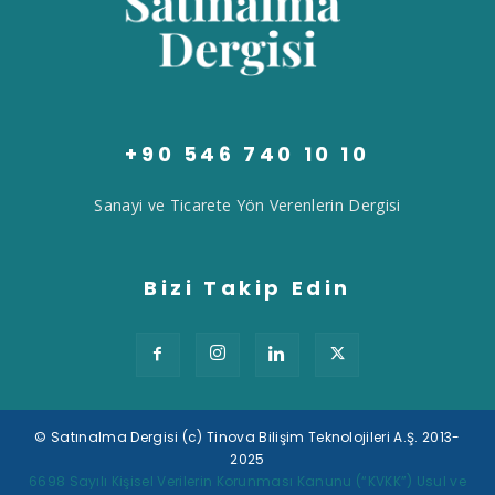
+90 546 740 10 10
Sanayi ve Ticarete Yön Verenlerin Dergisi
Bizi Takip Edin
© Satınalma Dergisi (c) Tinova Bilişim Teknolojileri A.Ş. 2013-
2025
Tek Tıkla Ödeme Kolaylığı
6698 Sayılı Kişisel Verilerin Korunması Kanunu (“KVKK”) Usul ve