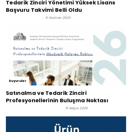
Tedarik Zinciri Yönetimi Yüksek Lisans
Başvuru Takvimi Belli Oldu
Satınalma Dergisi
-
9 Haziran 2026
Duyurular
Satınalma ve Tedarik Zinciri
Profesyonellerinin Buluşma Noktası
Prof. Dr. Murat Erdal - Editör
-
31 Mayıs 2026