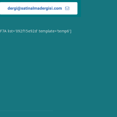
CF7A list='092f15e92d' template='temp6']