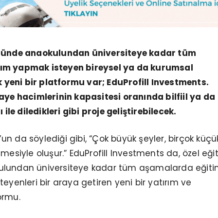
öründe anaokulundan üniversiteye kadar tüm
ım yapmak isteyen bireysel ya da kurumsal
ık yeni bir platformu var; EduProfill Investments.
aye hacimlerinin kapasitesi oranında bilfiil ya da
 ile diledikleri gibi proje geliştirebilecek.
n da söylediği gibi, “Çok büyük şeyler, birçok küçü
lmesiyle oluşur.” EduProfill Investments da, özel eği
ulundan üniversiteye kadar tüm aşamalarda eğit
eyenleri bir araya getiren yeni bir yatırım ve
ormu.