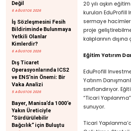
Değil
20 yılı aşkın eğit
6 AĞUSTOS 2026
kurulan EduProfill 
sermaye hacimlerini
İş Sözleşmesini Fesih
Bildiriminde Bulunmaya
proje geliştirebilm
Yetkili Olanlar
kalıplarının dışına
Kimlerdir?
6 AĞUSTOS 2026
Eğitim Yatırım Da
Dış Ticaret
Operasyonlarında ICS2
EduProfill Investm
ve ENS’nin Önemi: Bir
Yatırım Danışmanlı
Vaka Analizi
sınıflandırıyor. Eğ
5 AĞUSTOS 2026
“Ticari Yapılanma
Bayer, Manisa’da 1000’e
sunuyor.
Yakın Üreticiyle
“Sürdürülebilir
Ticari Yapılanma’d
Bağcılık” için Buluştu