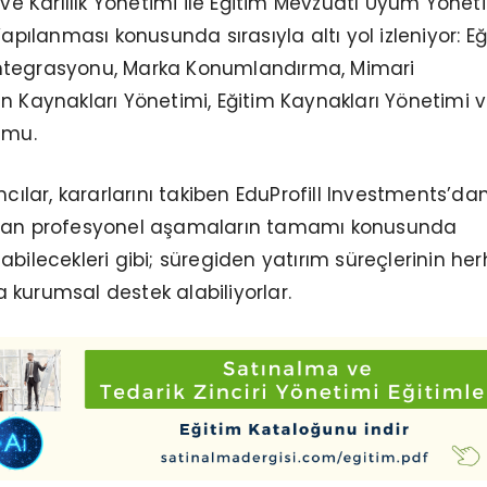
 ve Karlılık Yönetimi ile Eğitim Mevzuatı Uyum Yönet
Yapılanması konusunda sırasıyla altı yol izleniyor: E
ntegrasyonu, Marka Konumlandırma, Mimari
n Kaynakları Yönetimi, Eğitim Kaynakları Yönetimi 
umu.
mcılar, kararlarını takiben EduProfill Investments’da
ayan profesyonel aşamaların tamamı konusunda
abilecekleri gibi; süregiden yatırım süreçlerinin he
kurumsal destek alabiliyorlar.