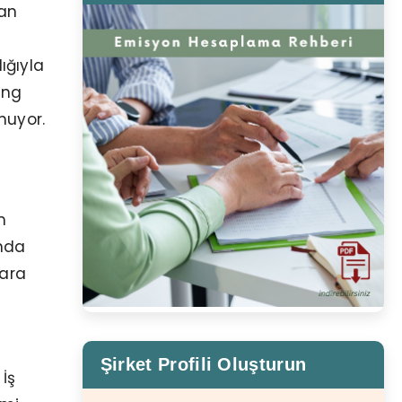
dan
ığıyla
ing
nuyor.
m
ında
lara
Şirket Profili Oluşturun
İş