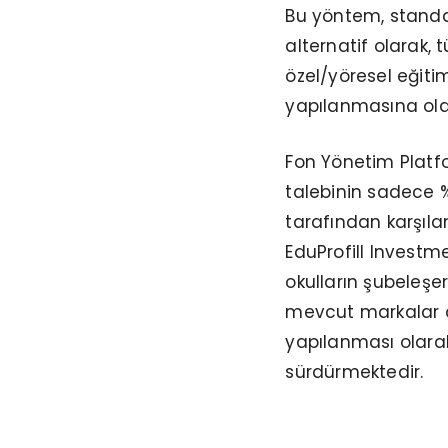
Bu yöntem, standar
alternatif olarak, t
özel/yöresel eğiti
yapılanmasına ol
Fon Yönetim Platf
talebinin sadece 
tarafından karşıla
EduProfill Investme
okulların şubeleşe
mevcut markalar a
yapılanması olarak
sürdürmektedir.