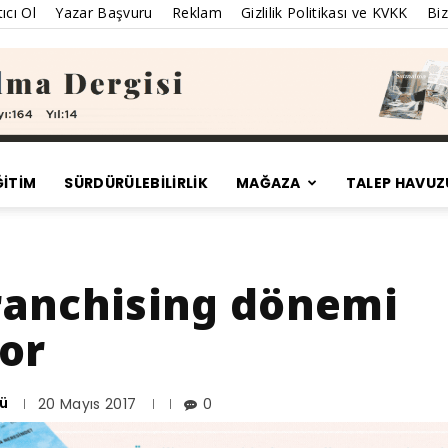
ıcı Ol
Yazar Başvuru
Reklam
Gizlilik Politikası ve KVKK
Biz
ĞİTİM
SÜRDÜRÜLEBILIRLIK
MAĞAZA
TALEP HAVUZ
Satınalma
ranchising dönemi
yor
Dergisi
ü
20 Mayıs 2017
0