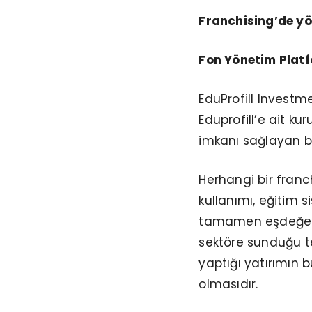
Franchising’de yö
Fon Yönetim Plat
EduProfill Investm
Eduprofill’e ait k
imkanı sağlayan bi
Herhangi bir fran
kullanımı, eğitim 
tamamen eşdeğer h
sektöre sunduğu te
yaptığı yatırımın 
olmasıdır.