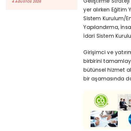
Geliştirme Strateji
4 AĞUSTOS 2026
yer alırken Eğitim 
Sistem Kurulum/E
Yapılandırma, İnsa
İdari Sistem Kurul
Girişimci ve yatırı
birbirini tamaml
bütünsel hizmet al
bir aşamasında da 