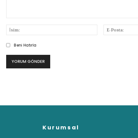
Bilgi
ve
İsim:
Deneyimlerinizi
Paylaşabilirsiniz
Beni Hatırla
Kurumsal