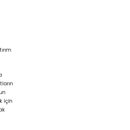
tırım
a
tların
nun
k için
ak