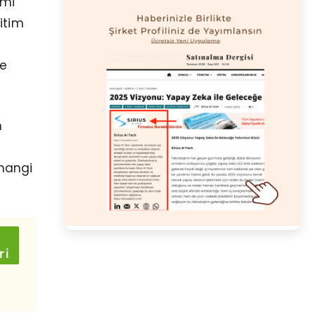
imi
ğitim
ve
n
rhangi