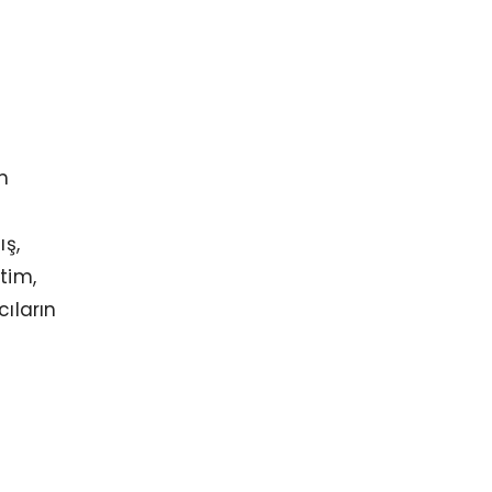
m
ış,
tim,
ıların