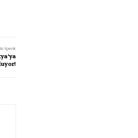
i İçerik
kya’ya
luyor!