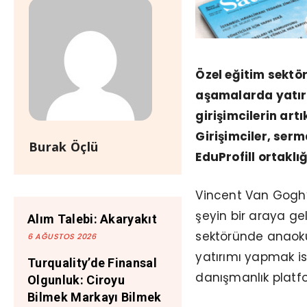
Özel eğitim sekt
aşamalarda yatır
girişimcilerin art
Girişimciler, serm
Burak Öçlü
EduProfill ortaklığı
Vincent Van Gogh’u
şeyin bir araya ge
Alım Talebi: Akaryakıt
sektöründe anaok
6 AĞUSTOS 2026
yatırımı yapmak ist
Turquality’de Finansal
danışmanlık platf
Olgunluk: Ciroyu
Bilmek Markayı Bilmek