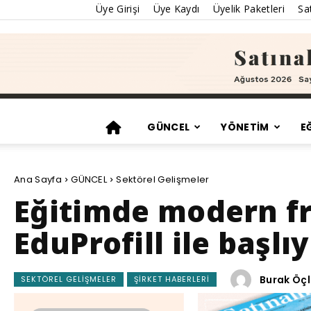
Üye Girişi
Üye Kaydı
Üyelik Paketleri
Sat
GÜNCEL
YÖNETİM
E
Ana Sayfa
GÜNCEL
Sektörel Gelişmeler
​Eğitimde modern f
EduProfill ile başlı
Burak Öçl
SEKTÖREL GELIŞMELER
ŞIRKET HABERLERI