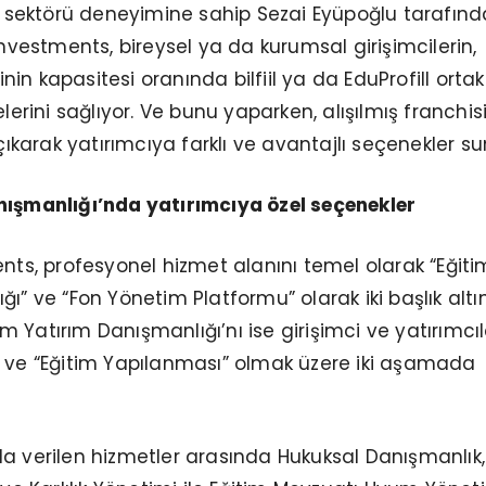
im sektörü deneyimine sahip Sezai Eyüpoğlu tarafın
Investments, bireysel ya da kurumsal girişimcilerin,
n kapasitesi oranında bilfiil ya da EduProfill ortakl
elerini sağlıyor. Ve bunu yaparken, alışılmış franchis
 çıkarak yatırımcıya farklı ve avantajlı seçenekler su
nışmanlığı’nda yatırımcıya özel seçenekler
ents, profesyonel hizmet alanını temel olarak “Eğiti
ğı” ve “Fon Yönetim Platformu” olarak iki başlık alt
itim Yatırım Danışmanlığı’nı ise girişimci ve yatırımcı
” ve “Eğitim Yapılanması” olmak üzere iki aşamada
a verilen hizmetler arasında Hukuksal Danışmanlık, 