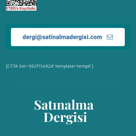
[CF7A list='092f15e92d' template='temp6']