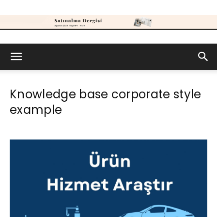
Satınalma
Knowledge base corporate style
Dergisi
example