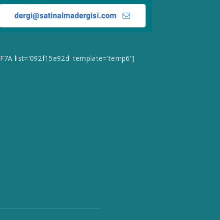
CF7A list='092f15e92d' template='temp6']