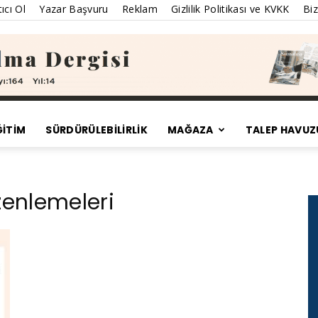
ıcı Ol
Yazar Başvuru
Reklam
Gizlilik Politikası ve KVKK
Biz
ĞİTİM
SÜRDÜRÜLEBILIRLIK
MAĞAZA
TALEP HAVUZ
Satınalma
zenlemeleri
Dergisi