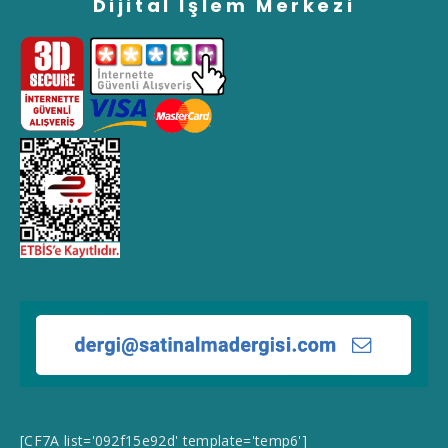
Dijital İşlem Merkezi
[CF7A list='092f15e92d' template='temp6']