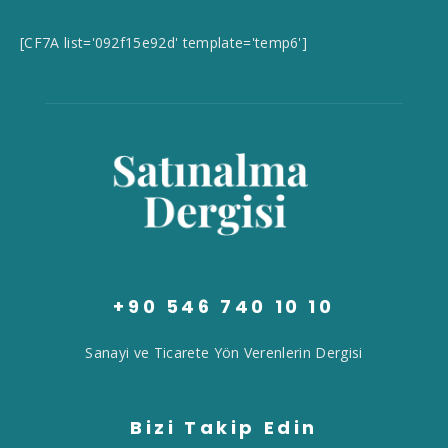
[CF7A list='092f15e92d' template='temp6']
+90 546 740 10 10
Sanayi ve Ticarete Yön Verenlerin Dergisi
Bizi Takip Edin