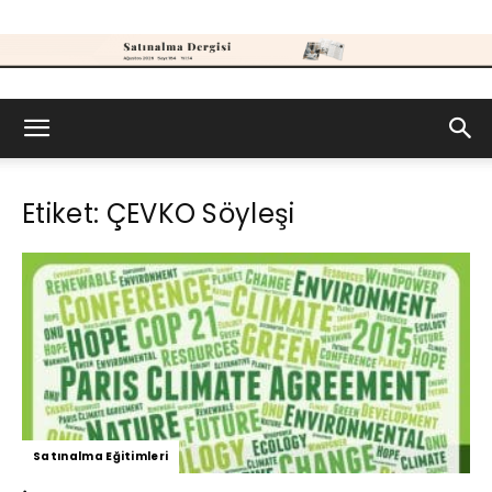
Satınalma
Etiket: ÇEVKO Söyleşi
Dergisi
Satınalma Eğitimleri