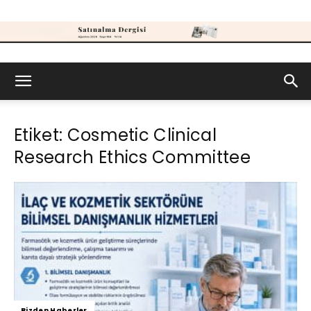
Satınalma
Etiket: Cosmetic Clinical
Dergisi
Research Ethics Committee
Bizden Haberler