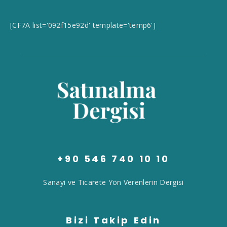
[CF7A list='092f15e92d' template='temp6']
+90 546 740 10 10
Sanayi ve Ticarete Yön Verenlerin Dergisi
Bizi Takip Edin