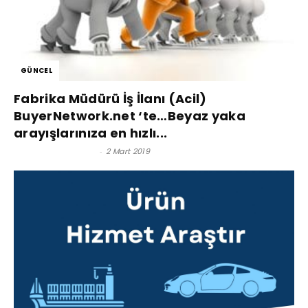
GÜNCEL
Fabrika Müdürü İş İlanı (Acil)
BuyerNetwork.net ‘te…Beyaz yaka
arayışlarınıza en hızlı...
Satınalma Dergisi
-
2 Mart 2019