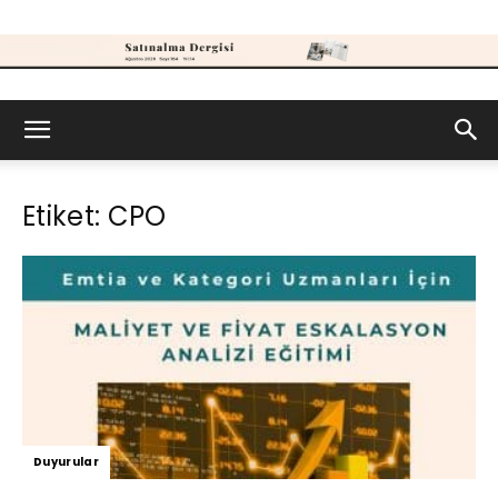
Satınalma
Etiket: CPO
Dergisi
Duyurular