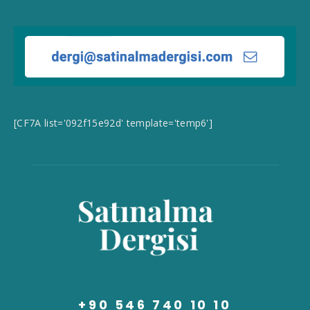
[CF7A list='092f15e92d' template='temp6']
+90 546 740 10 10