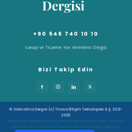
+90 546 740 10 10
Sanayi ve Ticarete Yön Verenlerin Dergisi
Bizi Takip Edin
© Satınalma Dergisi (c) Tinova Bilişim Teknolojileri A.Ş. 2013-
2025
Tek Tıkla Ödeme Kolaylığı
6698 Sayılı Kişisel Verilerin Korunması Kanunu (“KVKK”) Usul ve
Esasları Uyarınca Kişisel Verilerinizin Korunması Hakkında
7/24 Canlı Destek