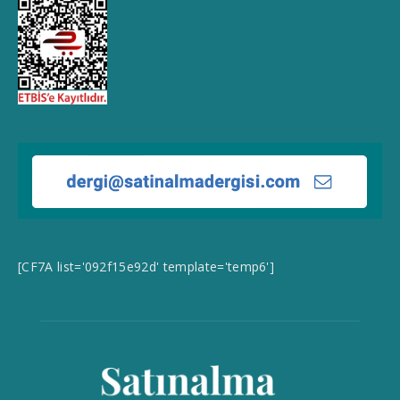
[CF7A list='092f15e92d' template='temp6']