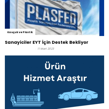
Kauçuk ve Plastik
Sanayiciler EYT İçin Destek Bekliyor
Satınalma Dergisi
-
11 Mart 2023