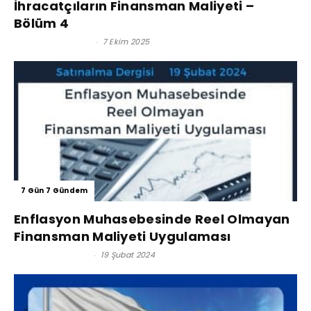
İhracatçıların Finansman Maliyeti –
Bölüm 4
Reşat BAĞCIOĞLU
-
7 Ekim 2025
7 Gün 7 Gündem
Enflasyon Muhasebesinde Reel Olmayan
Finansman Maliyeti Uygulaması
M. Vefa TOROSLU
-
19 Şubat 2024