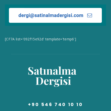
[CF7A list='092f15e92d' template='temp6']
+90 546 740 10 10