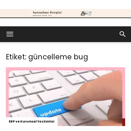
Satınalma
Etiket: güncelleme bug
Dergisi
ERP ve Kurumsal Yazılımlar