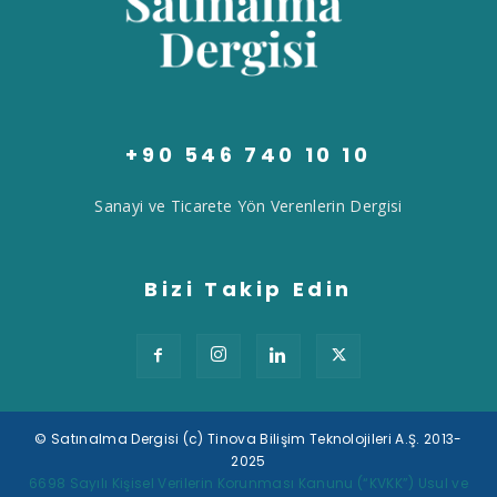
+90 546 740 10 10
Sanayi ve Ticarete Yön Verenlerin Dergisi
Bizi Takip Edin
© Satınalma Dergisi (c) Tinova Bilişim Teknolojileri A.Ş. 2013-
2025
Tek Tıkla Ödeme Kolaylığı
6698 Sayılı Kişisel Verilerin Korunması Kanunu (“KVKK”) Usul ve