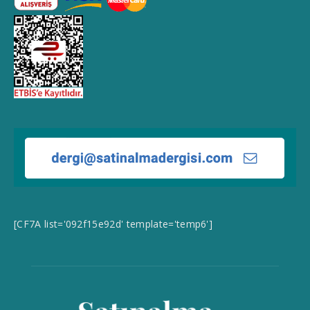
[CF7A list='092f15e92d' template='temp6']