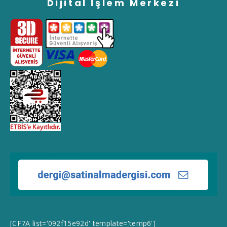
Dijital İşlem Merkezi
[CF7A list='092f15e92d' template='temp6']