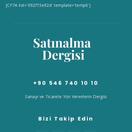
[CF7A list='092f15e92d' template='temp6']
+90 546 740 10 10
Sanayi ve Ticarete Yön Verenlerin Dergisi
Bizi Takip Edin