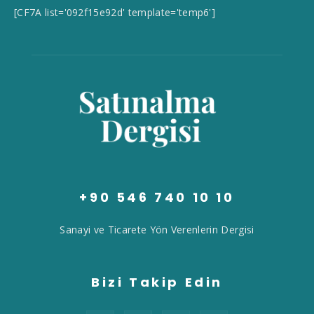
[CF7A list='092f15e92d' template='temp6']
+90 546 740 10 10
Sanayi ve Ticarete Yön Verenlerin Dergisi
Bizi Takip Edin