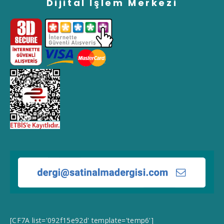
Dijital İşlem Merkezi
[CF7A list='092f15e92d' template='temp6']