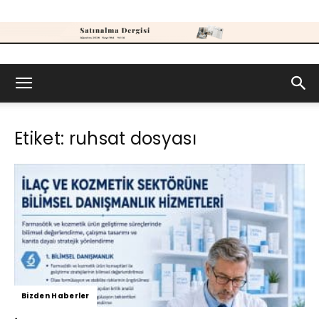
Satınalma
Etiket: ruhsat dosyası
Dergisi
Bizden Haberler