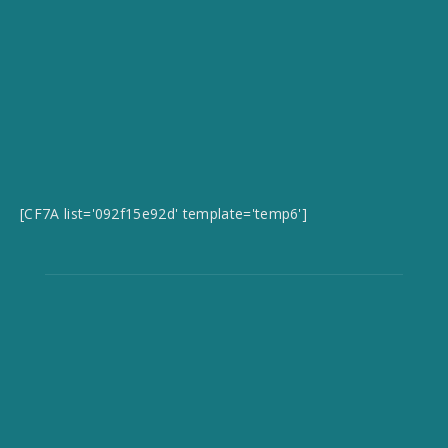
[CF7A list='092f15e92d' template='temp6']