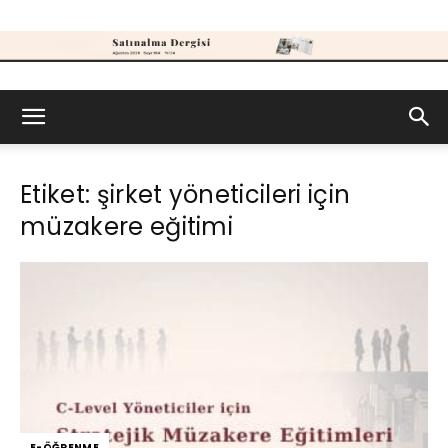
Satınalma
Etiket: şirket yöneticileri için
Dergisi
müzakere eğitimi
E-ÖĞRENME