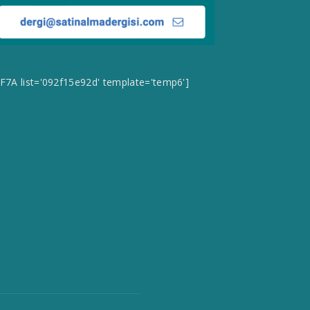
CF7A list='092f15e92d' template='temp6']