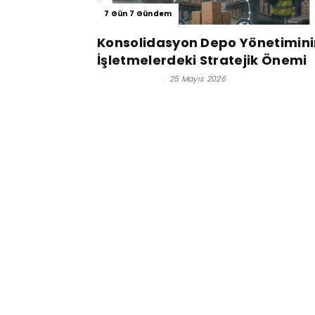
7 Gün 7 Gündem
Konsolidasyon Depo Yönetimini
İşletmelerdeki Stratejik Önemi
Kadir Hançer
-
25 Mayıs 2026