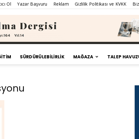
ıcı Ol
Yazar Başvuru
Reklam
Gizlilik Politikası ve KVKK
Biz
ĞİTİM
SÜRDÜRÜLEBILIRLIK
MAĞAZA
TALEP HAVUZ
Satınalma
asyonu
Dergisi