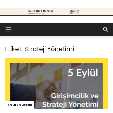
Satınalma
Etiket: Strateji Yönetimi
Dergisi
7 Gün 7 Gündem