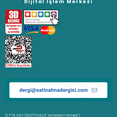
Dijital İşlem Merkezi
[CF7A list='092f15e92d' template='temp6']