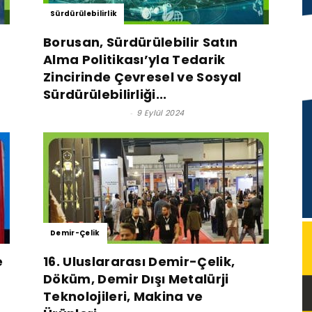
Sürdürülebilirlik
Borusan, Sürdürülebilir Satın
Alma Politikası’yla Tedarik
Zincirinde Çevresel ve Sosyal
Sürdürülebilirliği...
Satınalma Dergisi
-
9 Eylül 2024
Demir-Çelik
e
16. Uluslararası Demir-Çelik,
Döküm, Demir Dışı Metalürji
Teknolojileri, Makina ve