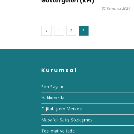
Göstergeleri (KPI)
Prof. Dr. Murat Erdal - Editör
-
30 Temmuz 2024
1
2
3
Kurumsal
Son Sayılar
Hakkımızda
Dijital İşlem Merkezi
Mesafeli Satış Sözleşmesi
Teslimat ve İade