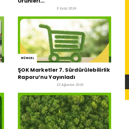
Ürünleri...
Satınalma Dergisi
-
5 Eylül 2024
GÜNCEL
ŞOK Marketler 7. Sürdürülebilirlik
Raporu’nu Yayınladı
Satınalma Dergisi
-
22 Ağustos 2024