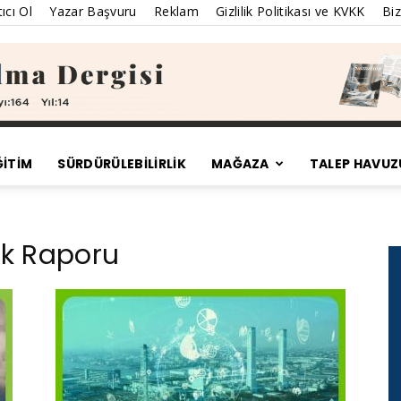
ıcı Ol
Yazar Başvuru
Reklam
Gizlilik Politikası ve KVKK
Biz
ĞİTİM
SÜRDÜRÜLEBILIRLIK
MAĞAZA
TALEP HAVUZ
Satınalma
lik Raporu
Dergisi