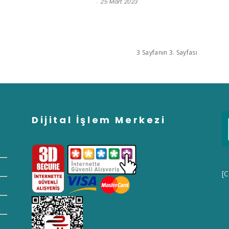
Satınalma Dergisi
-
25 Mart 2023
3 Sayfanın 3. Sayfası
Dijital İşlem Merkezi
[