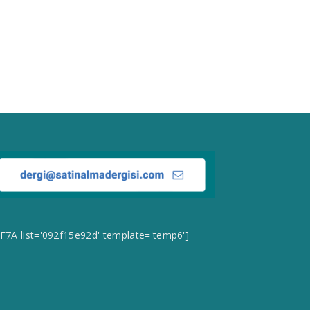
CF7A list='092f15e92d' template='temp6']