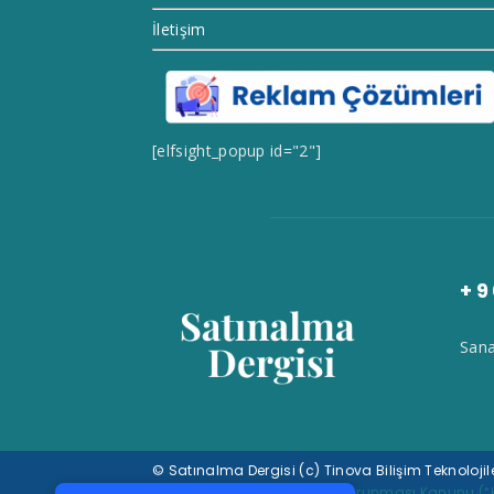
İletişim
[elfsight_popup id="2"]
+9
Sana
Tek Tıkla Ödeme Kolaylığı
© Satınalma Dergisi (c) Tinova Bilişim Teknolojil
7/24 Canlı Destek
6698 Sayılı Kişisel Verilerin Korunması Kanunu (“