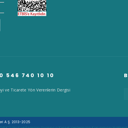
0 546 740 10 10
B
yi ve Ticarete Yön Verenlerin Dergisi
eri A.Ş. 2013-2025
KVKK”) Usul ve Esasları Uyarınca Kişisel Verilerinizin Korunması Hakkı