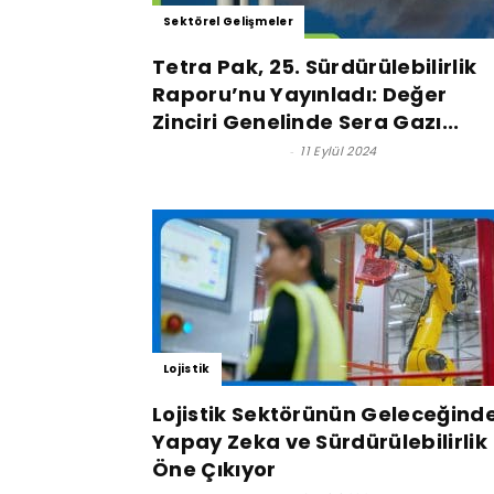
Sektörel Gelişmeler
Tetra Pak, 25. Sürdürülebilirlik
Raporu’nu Yayınladı: Değer
Zinciri Genelinde Sera Gazı...
Satınalma Dergisi
-
11 Eylül 2024
Lojistik
Lojistik Sektörünün Geleceğind
Yapay Zeka ve Sürdürülebilirlik
Öne Çıkıyor