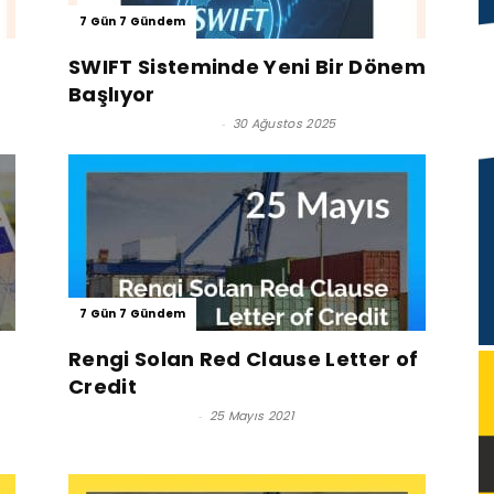
7 Gün 7 Gündem
SWIFT Sisteminde Yeni Bir Dönem
Başlıyor
Ömer Haluk TURANLI
-
30 Ağustos 2025
7 Gün 7 Gündem
Rengi Solan Red Clause Letter of
Credit
Reşat BAĞCIOĞLU
-
25 Mayıs 2021