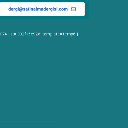
CF7A list='092f15e92d' template='temp6']