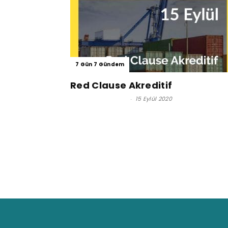
7 Gün 7 Gündem
Red Clause Akreditif
Reşat BAĞCIOĞLU
-
15 Eylül 2020