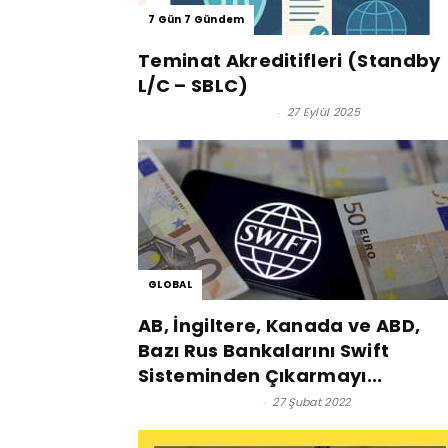
7 Gün 7 Gündem
Teminat Akreditifleri (Standby
L/C – SBLC)
Ömer Haluk TURANLI
-
27 Eylül 2025
GLOBAL
AB, İngiltere, Kanada ve ABD,
Bazı Rus Bankalarını Swift
Sisteminden Çıkarmayı...
Satınalma Dergisi
-
27 Şubat 2022