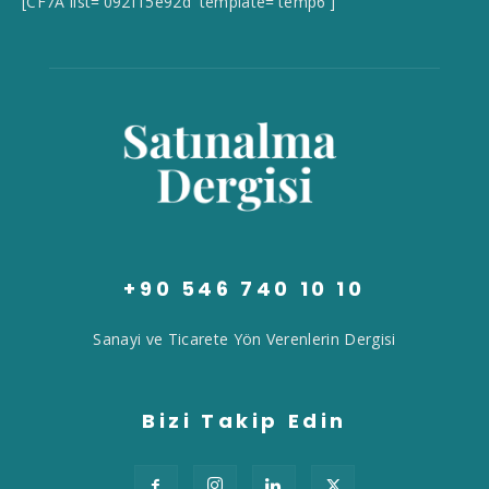
[CF7A list='092f15e92d' template='temp6']
+90 546 740 10 10
Sanayi ve Ticarete Yön Verenlerin Dergisi
Bizi Takip Edin