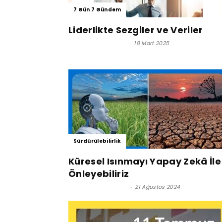
7 Gün 7 Gündem
Liderlikte Sezgiler ve Veriler
Efsun Yüksel Tunç
-
18 Mart 2025
Sürdürülebilirlik
Küresel Isınmayı Yapay Zekâ İle
Önleyebiliriz
Satınalma Dergisi
-
21 Ağustos 2024