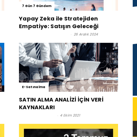
7 Gün 7 Gündem
Yapay Zeka ile Stratejiden
Empatiye: Satışın Geleceği
Azade Özaltun SUSANTEZ
-
26 Aralık 2024
E-Satınalma
SATIN ALMA ANALİZİ İÇİN VERİ
KAYNAKLARI
Satınalma Dergisi
-
4 Ekim 2021