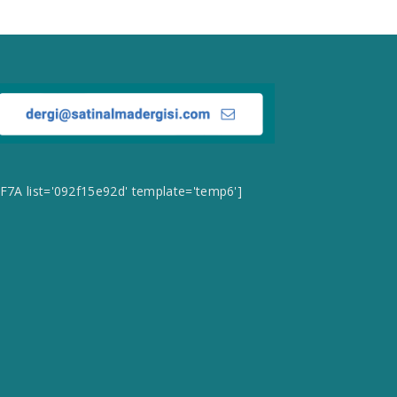
CF7A list='092f15e92d' template='temp6']