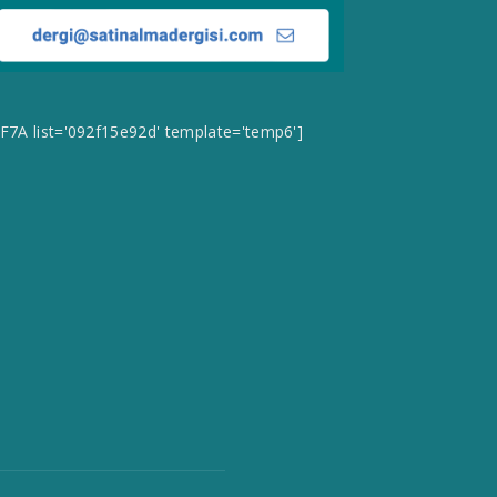
CF7A list='092f15e92d' template='temp6']