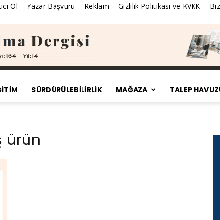
ıcı Ol
Yazar Başvuru
Reklam
Gizlilik Politikası ve KVKK
Biz
ĞİTİM
SÜRDÜRÜLEBILIRLIK
MAĞAZA
TALEP HAVUZ
Satınalma
ş ürün
Dergisi