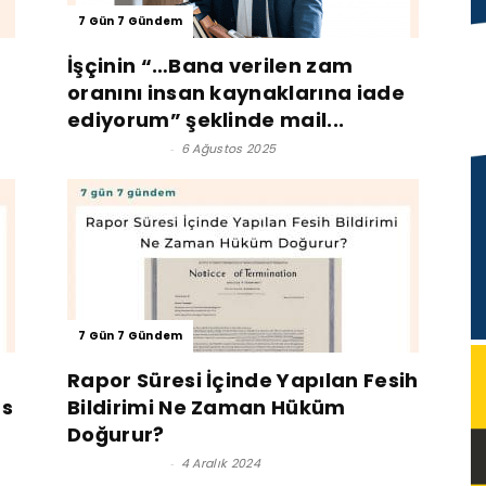
7 Gün 7 Gündem
İşçinin “…Bana verilen zam
oranını insan kaynaklarına iade
ediyorum” şeklinde mail...
Lütfi İnciroğlu
-
6 Ağustos 2025
7 Gün 7 Gündem
Rapor Süresi İçinde Yapılan Fesih
us
Bildirimi Ne Zaman Hüküm
Doğurur?
Lütfi İnciroğlu
-
4 Aralık 2024