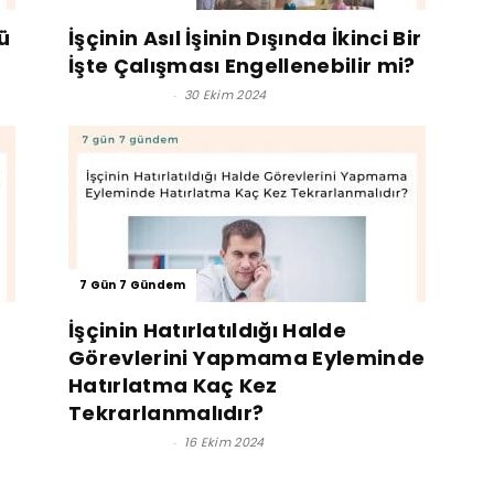
ü
İşçinin Asıl İşinin Dışında İkinci Bir
İşte Çalışması Engellenebilir mi?
Lütfi İnciroğlu
-
30 Ekim 2024
7 Gün 7 Gündem
İşçinin Hatırlatıldığı Halde
Görevlerini Yapmama Eyleminde
Hatırlatma Kaç Kez
Tekrarlanmalıdır?
Lütfi İnciroğlu
-
16 Ekim 2024