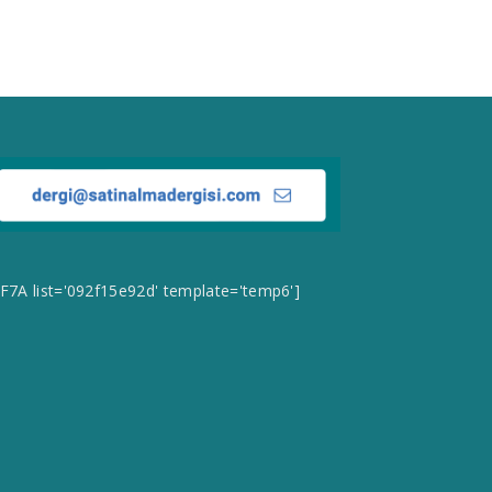
CF7A list='092f15e92d' template='temp6']