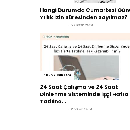
Hangi Durumda Cumartesi Gün
Yıllık İzin Süresinden Sayılmaz?
Lütfi İnciroğlu
-
6 Kasım 2024
7 Gün 7 Gündem
24 Saat Çalışma ve 24 Saat
Dinlenme Sisteminde İşçi Hafta
Tatiline...
Lütfi İnciroğlu
-
23 Ekim 2024