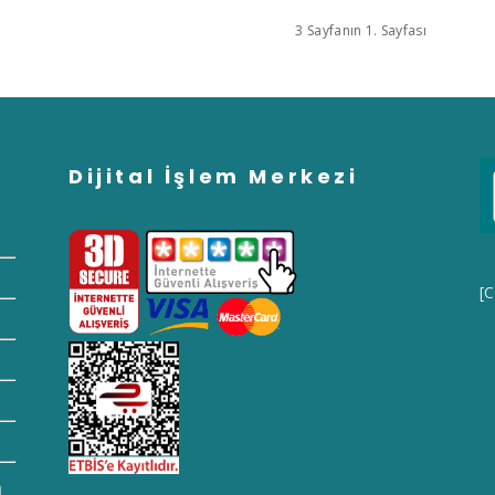
3 Sayfanın 1. Sayfası
Dijital İşlem Merkezi
[