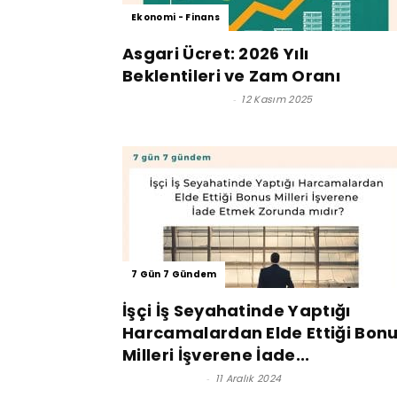
Ekonomi - Finans
Asgari Ücret: 2026 Yılı
Beklentileri ve Zam Oranı
Satınalma Dergisi
-
12 Kasım 2025
7 Gün 7 Gündem
İşçi İş Seyahatinde Yaptığı
Harcamalardan Elde Ettiği Bon
Milleri İşverene İade...
Lütfi İnciroğlu
-
11 Aralık 2024