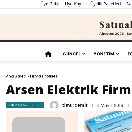
Üye Girişi
Üye Kaydı
Üyelik Paketleri
Sat
GÜNCEL
YÖNETİM
E
Ana Sayfa
Firma Profilleri
Arsen Elektrik Firma
timurdemir
FIRMA PROFILLERI
4 Mayıs 2018