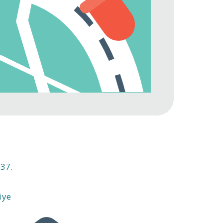
37.
iye