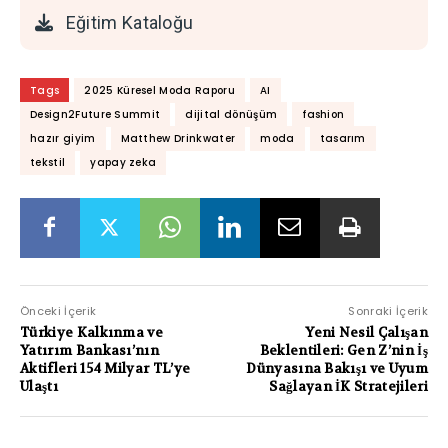
Eğitim Kataloğu
Tags
2025 Küresel Moda Raporu
AI
Design2Future Summit
dijital dönüşüm
fashion
hazır giyim
Matthew Drinkwater
moda
tasarım
tekstil
yapay zeka
Önceki İçerik
Sonraki İçerik
Türkiye Kalkınma ve
Yeni Nesil Çalışan
Yatırım Bankası’nın
Beklentileri: Gen Z’nin İş
Aktifleri 154 Milyar TL’ye
Dünyasına Bakışı ve Uyum
Ulaştı
Sağlayan İK Stratejileri