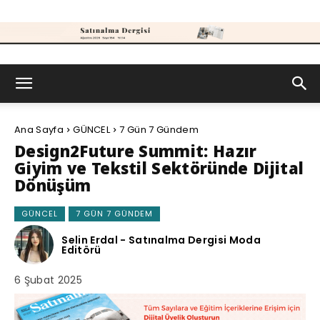
Satınalma
Ana Sayfa
GÜNCEL
7 Gün 7 Gündem
Dergisi
Design2Future Summit: Hazır
Giyim ve Tekstil Sektöründe Dijital
Dönüşüm
GÜNCEL
7 GÜN 7 GÜNDEM
Selin Erdal - Satınalma Dergisi Moda
Editörü
6 Şubat 2025