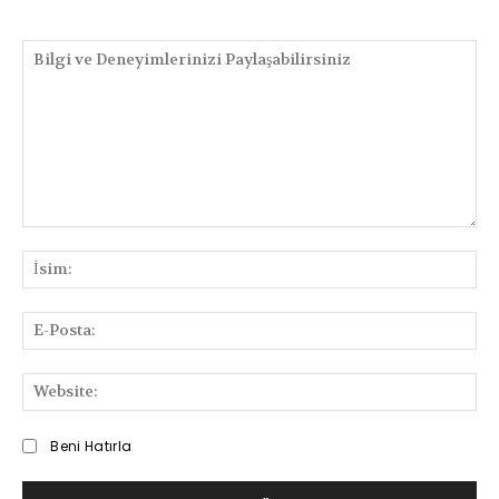
PAYLAŞIMLAR
Bilgi
ve
İsi
Deneyimlerinizi
Paylaşabilirsiniz
E-
Pos
We
Beni Hatırla